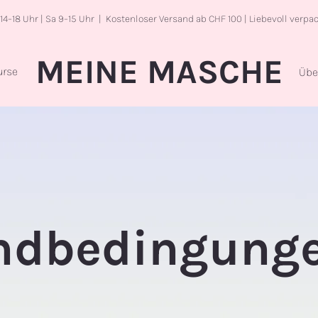
 14–18 Uhr | Sa 9–15 Uhr | Kostenloser Versand ab CHF 100 | Liebevoll verpa
MEINE MASCHE
urse
Übe
ndbedingung