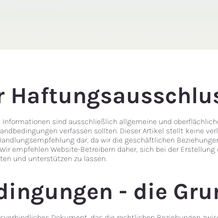
r Haftungsausschlu
en Informationen sind ausschließlich allgemeine und oberflächlic
andbedingungen verfassen sollten. Dieser Artikel stellt keine verl
Handlungsempfehlung dar, da wir die geschäftlichen Beziehung
Wir empfehlen Website-Betreibern daher, sich bei der Erstellung
ten und unterstützen zu lassen.
dingungen - die Gru
sverbindliches Dokument, das die rechtlichen Beziehungen zwi