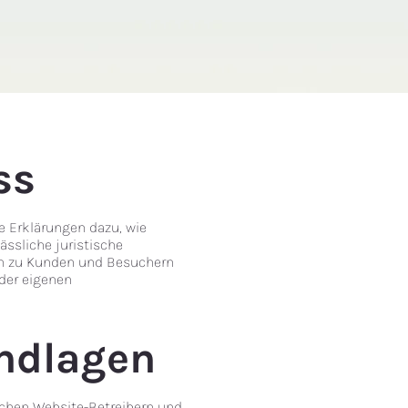
ss
he Erklärungen dazu, wie
ässliche juristische
en zu Kunden und Besuchern
 der eigenen
ndlagen
schen Website-Betreibern und